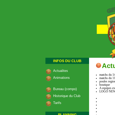
INFOS DU CLUB
Actu
Actualites
matchs du 14
Animations
matchs du 11
poules regi
boutique
A equipes ex
Bureau (compo)
LOGO NE
Historique du Club
Tarifs
PLANNING